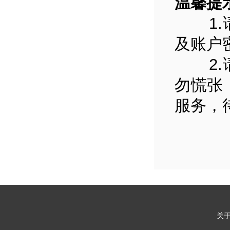
温馨提
1.请
及账户
2.请
勿慌张
服务，
关