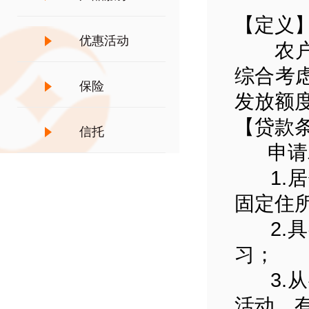
【定义
优惠活动
农户小
综合考
保险
发放额
【贷款
信托
申请农
1.居
固定住
2.具
习；
3.从
活动，