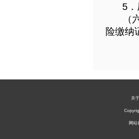
5．愿
（六）
险缴纳
关
Copy
网站