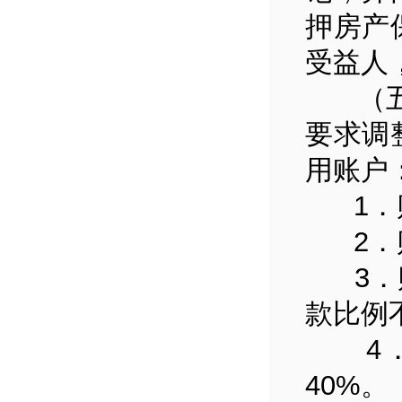
押房产
受益人
（五）
要求调
用账户
1．购
2．购
3．购
款比例
4．商
40%。